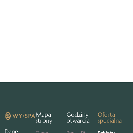
Mapa
Godziny
Oferta
strony
otwarcia
specjalna
Dane
O nas
Pon. – Pt.:
Pakiety