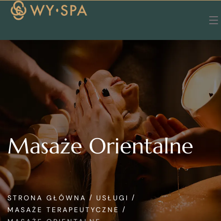
Masaże Orientalne
STRONA GŁÓWNA
USŁUGI
MASAŻE TERAPEUTYCZNE