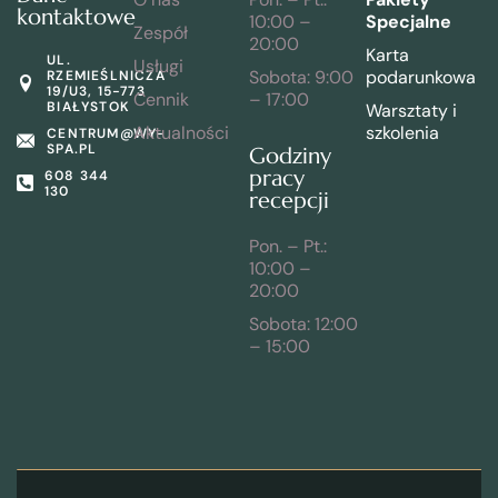
kontaktowe
10:00 –
Specjalne
Zespół
20:00
Karta
UL.
Usługi
Sobota: 9:00
podarunkowa
RZEMIEŚLNICZA
19/U3, 15-773
Cennik
– 17:00
BIAŁYSTOK
Warsztaty i
Aktualności
szkolenia
CENTRUM@WY-
SPA.PL
Godziny
pracy
608 344
130
recepcji
Pon. – Pt.:
10:00 –
20:00
Sobota: 12:00
– 15:00